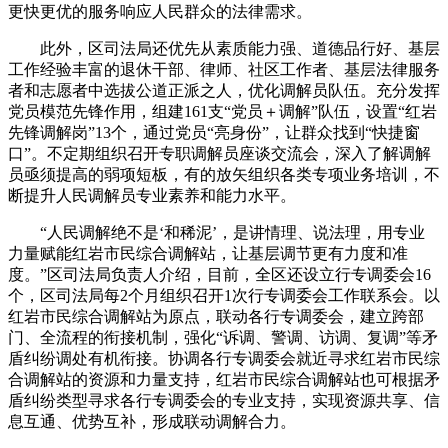
更快更优的服务响应人民群众的法律需求。
此外，区司法局还优先从素质能力强、道德品行好、基层
工作经验丰富的退休干部、律师、社区工作者、基层法律服务
者和志愿者中选拔公道正派之人，优化调解员队伍。充分发挥
党员模范先锋作用，组建161支“党员＋调解”队伍，设置“红岩
先锋调解岗”13个，通过党员“亮身份”，让群众找到“快捷窗
口”。不定期组织召开专职调解员座谈交流会，深入了解调解
员亟须提高的弱项短板，有的放矢组织各类专项业务培训，不
断提升人民调解员专业素养和能力水平。
“人民调解绝不是‘和稀泥’，是讲情理、说法理，用专业
力量赋能红岩市民综合调解站，让基层调节更有力度和准
度。”区司法局负责人介绍，目前，全区还设立行专调委会16
个，区司法局每2个月组织召开1次行专调委会工作联系会。以
红岩市民综合调解站为原点，联动各行专调委会，建立跨部
门、全流程的衔接机制，强化“诉调、警调、访调、复调”等矛
盾纠纷调处有机衔接。协调各行专调委会就近寻求红岩市民综
合调解站的资源和力量支持，红岩市民综合调解站也可根据矛
盾纠纷类型寻求各行专调委会的专业支持，实现资源共享、信
息互通、优势互补，形成联动调解合力。