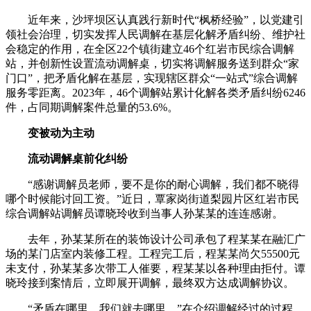
近年来，沙坪坝区认真践行新时代“枫桥经验”，以党建引
领社会治理，切实发挥人民调解在基层化解矛盾纠纷、维护社
会稳定的作用，在全区22个镇街建立46个红岩市民综合调解
站，并创新性设置流动调解桌，切实将调解服务送到群众“家
门口”，把矛盾化解在基层，实现辖区群众“一站式”综合调解
服务零距离。2023年，46个调解站累计化解各类矛盾纠纷6246
件，占同期调解案件总量的53.6%。
变被动为主动
流动调解桌前化纠纷
“感谢调解员老师，要不是你的耐心调解，我们都不晓得
哪个时候能讨回工资。”近日，覃家岗街道梨园片区红岩市民
综合调解站调解员谭晓玲收到当事人孙某某的连连感谢。
去年，孙某某所在的装饰设计公司承包了程某某在融汇广
场的某门店室内装修工程。工程完工后，程某某尚欠55500元
未支付，孙某某多次带工人催要，程某某以各种理由拒付。谭
晓玲接到案情后，立即展开调解，最终双方达成调解协议。
“矛盾在哪里，我们就去哪里。”在介绍调解经过的过程