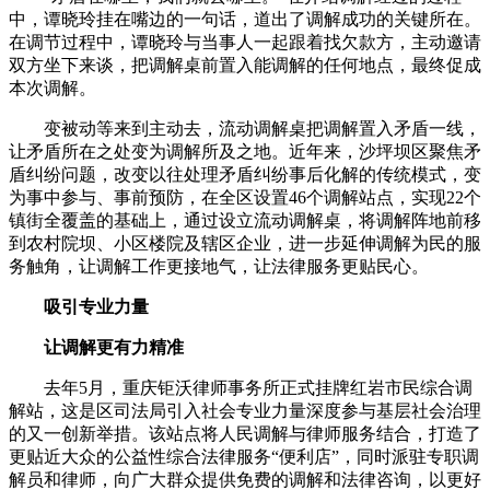
中，谭晓玲挂在嘴边的一句话，道出了调解成功的关键所在。
在调节过程中，谭晓玲与当事人一起跟着找欠款方，主动邀请
双方坐下来谈，把调解桌前置入能调解的任何地点，最终促成
本次调解。
变被动等来到主动去，流动调解桌把调解置入矛盾一线，
让矛盾所在之处变为调解所及之地。近年来，沙坪坝区聚焦矛
盾纠纷问题，改变以往处理矛盾纠纷事后化解的传统模式，变
为事中参与、事前预防，在全区设置46个调解站点，实现22个
镇街全覆盖的基础上，通过设立流动调解桌，将调解阵地前移
到农村院坝、小区楼院及辖区企业，进一步延伸调解为民的服
务触角，让调解工作更接地气，让法律服务更贴民心。
吸引专业力量
让调解更有力精准
去年5月，重庆钜沃律师事务所正式挂牌红岩市民综合调
解站，这是区司法局引入社会专业力量深度参与基层社会治理
的又一创新举措。该站点将人民调解与律师服务结合，打造了
更贴近大众的公益性综合法律服务“便利店”，同时派驻专职调
解员和律师，向广大群众提供免费的调解和法律咨询，以更好