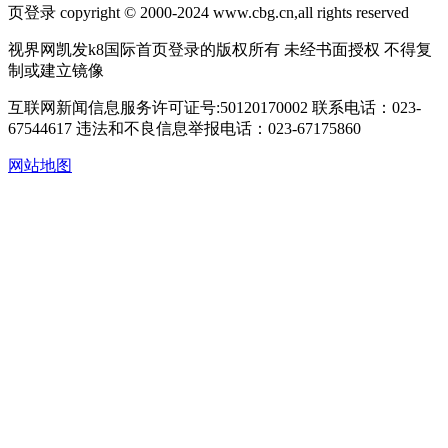
页登录 copyright © 2000-2024 www.cbg.cn,all rights reserved
视界网凯发k8国际首页登录的版权所有 未经书面授权 不得复
制或建立镜像
互联网新闻信息服务许可证号:50120170002
联系电话：023-
67544617
违法和不良信息举报电话：023-67175860
网站地图