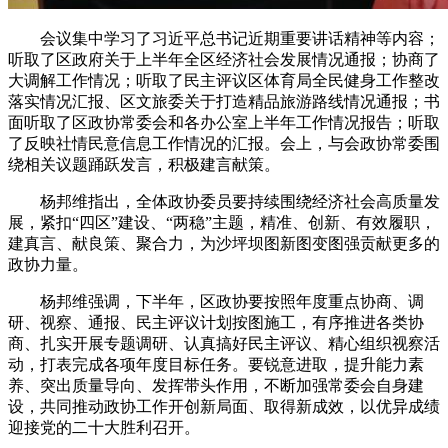
会议集中学习了习近平总书记近期重要讲话精神等内容；
听取了区政府关于上半年全区经济社会发展情况通报；协商了
大调解工作情况；听取了民主评议区体育局全民健身工作整改
落实情况汇报、区文旅委关于打造精品旅游路线情况通报；书
面听取了区政协常委会和各办公室上半年工作情况报告；听取
了反映社情民意信息工作情况的汇报。会上，与会政协常委围
绕相关议题踊跃发言，积极建言献策。
杨邦维指出，全体政协委员要持续围绕经济社会高质量发
展，紧扣“四区”建设、“两稳”主题，精准、创新、有效履职，
建真言、献良策、聚合力，为沙坪坝图新图变图强贡献更多的
政协力量。
杨邦维强调，下半年，区政协要按照年度重点协商、调
研、视察、通报、民主评议计划按图施工，有序推进各类协
商、扎实开展专题调研、认真搞好民主评议、精心组织视察活
动，打表完成各项年度目标任务。要锐意进取，提升能力素
养、突出质量导向、发挥带头作用，不断加强常委会自身建
设，共同推动政协工作开创新局面、取得新成效，以优异成绩
迎接党的二十大胜利召开。