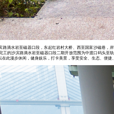
滨路滴水岩至磁器口段，东起红岩村大桥、西至国富沙磁巷，岸线
完工的沙滨路滴水岩至磁器口段二期开放范围为中渡口码头至轨道
以在此漫步休闲，健身娱乐，打卡美景，享受安全、生态、便捷