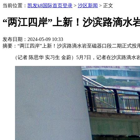
当前位置：
凯发k8国际首页登录
>
沙区新闻
>
正文
“两江四岸”上新！沙滨路滴水
发布日期：2024-05-09 10:33
摘要：“两江四岸”上新！沙滨路滴水岩至磁器口段二期正式投
（记者 陈思华 实习生 金蔚）5月7日，记者在沙滨路