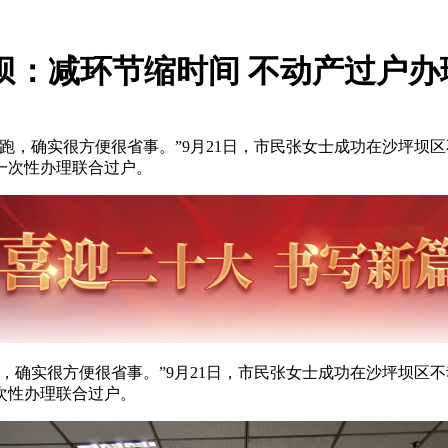
坝：减环节缩时间 不动产过户办
跑，确实很方便很省事。”9月21日，市民张女士成功在沙坪坝
一次性办理联合过户。
，确实很方便很省事。”9月21日，市民张女士成功在沙坪坝区
次性办理联合过户。