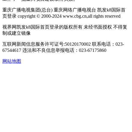
重庆广播电视集团(总台) 重庆网络广播电视台 凯发k8国际首
页登录 copyright © 2000-2024 www.cbg.cn,all rights reserved
视界网凯发k8国际首页登录的版权所有 未经书面授权 不得复
制或建立镜像
互联网新闻信息服务许可证号:50120170002
联系电话：023-
67544617
违法和不良信息举报电话：023-67175860
网站地图