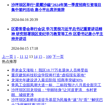
沙坪坝区举行“星耀沙磁”2024年第一季度招商引资项目
集中签约活动 唐小平出席并致辞
2024-04-16 20:39
区委常委会举行会议 学习贯彻习近平总书记重要讲话精
神 研究部署我区党纪学习教育等工作 区委书记唐小平主
持并讲话
2024-04-15 17:18
上一页
1
..
11
12
13
14
15
..
100
下一页
热点推荐
养老金又涨啦！ 我区18.77万名退休人员将受益
重庆建筑科技职业学院将打造“虚拟现实基地”
龙湖光年建设进入最后阶段 招商率突破90%
青凤工业园凤潮大道一标、二标段预计八月底全面完工
沙坪坝区回龙坝镇：“华丽转身”让河道更清、乡村更
靓、城镇更净
沙坪坝区新桥街道提升基层为民服务“速”与“质” “解忧巴
士”为民解忧更“巴适”