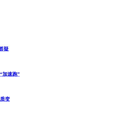
答疑
“加速跑”
活质变