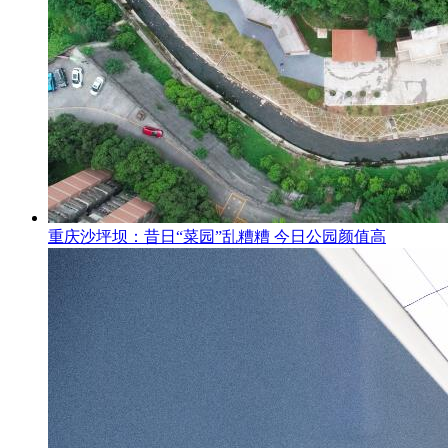
重庆沙坪坝：昔日“菜园”乱糟糟 今日公园颜值高