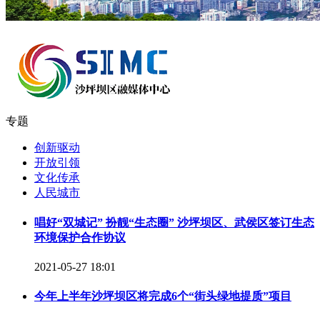
专题
创新驱动
开放引领
文化传承
人民城市
唱好“双城记” 扮靓“生态圈” 沙坪坝区、武侯区签订生态
环境保护合作协议
2021-05-27 18:01
今年上半年沙坪坝区将完成6个“街头绿地提质”项目