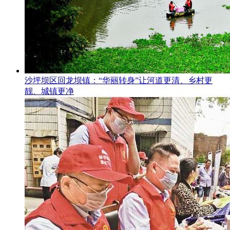
沙坪坝区回龙坝镇：“华丽转身”让河道更清、乡村更
靓、城镇更净