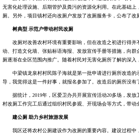
无害化处理设施、后期管护及粪污的资源化利用。在此基础上，
厕。另外，项目镇村还向改厕户发放了改厕服务卡，公布了改
树典型 示范户带动村民改厕
改厕对改善农村环境有重要影响，但在改造之初进行得并
动、打造文化墙、张贴标语海报、发放宣传手册等措施，向群
厕逐渐在全区范围内推广。随着村民对无害化厕所了解的深入
中梁镇龙泉村村民陈子海就是第一批申请进行厕所改造的
导，我觉得这是一件好事，就报名参加了。改造后的厕所没有
据统计，2019年，区爱卫办共开展宣传活动20多场，
村改厕工作完工后通过组织村民参观、开现场会等方式，带动
建公厕 助力乡村旅游发展
我区还将农村公厕建设作为改厕的重要内容。建设过程中