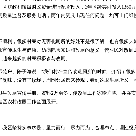
区财政和镇级财政资金进行配套投入，3年区级共计投入1360
厕质量监督及服务电话，两年内厕具出现任何问题，均可上门维
不顺利，很多村民对无害化厕所的好处不是很了解，也有很多人
众宣传卫生与健康、防病除害知识和改厕的意义，使村民对改厕
，越来越多的村民积极参与改厕。
示范户。陈子海说：“我们村在宣传改造厕所的时候，介绍了很
了臭味，没有了蚊蝇，周围邻居都来参观，看到这卫生厕所又干
发放卫生改厕宣传手册、资料2万余份，使改厕工作家喻户晓，并
全区农村改厕工作全面展开。
，我区坚持实事求是，量力而行，尽力而为，合理布点，理性投