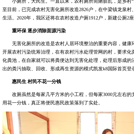
小厕所，大民生。一直以来，农村厕所简陋脏乱，是乡村“颜
至目前，已完成农村无害化厕所改造2826户，在中梁镇龙泉
生活。2020年，我区还将在农村改造户厕1912户，新建公厕
重环保 逐步消除面源污染
无害化厕所的改造是农村人居环境整治的重要内容，健康
开展农村污染统筹治理，在有农村污水处理管网的村，要求化
化粪池，在自家就可以将粪便达到无害化处理，处理后形成的
出的粪污抽取、回收、形成再生资源的模式凯发k8国际首页登
惠民生 村民不花一分钱
改厕虽然是每家几平方米的小工程，但每家3000元左右
用花一分钱，真正将便民惠民政策落到了实处。