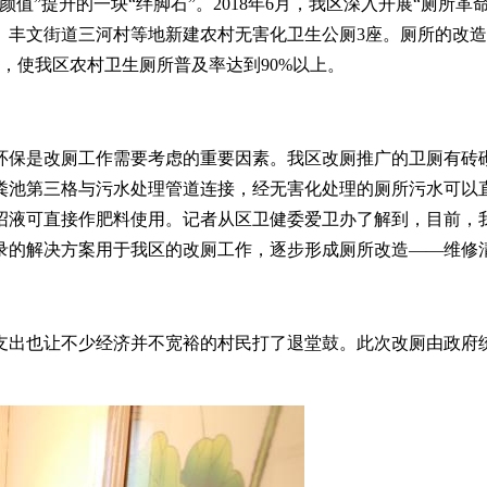
值”提升的一块“绊脚石”。2018年6月，我区深入开展“厕所
村、丰文街道三河村等地新建农村无害化卫生公厕3座。厕所的改
2座，使我区农村卫生厕所普及率达到90%以上。
环保是改厕工作需要考虑的重要因素。我区改厕推广的卫厕有砖
粪池第三格与污水处理管道连接，经无害化处理的厕所污水可以
沼液可直接作肥料使用。记者从区卫健委爱卫办了解到，目前，
录的解决方案用于我区的改厕工作，逐步形成厕所改造——维修
的支出也让不少经济并不宽裕的村民打了退堂鼓。此次改厕由政