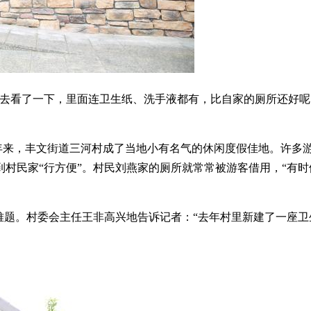
进去看了一下，里面连卫生纸、洗手液都有，比自家的厕所还好呢
几年来，丰文街道三河村成了当地小有名气的休闲度假佳地。许
村民家“行方便”。村民刘燕家的厕所就常常被游客借用，“有时
难题。村委会主任王非高兴地告诉记者：“去年村里新建了一座