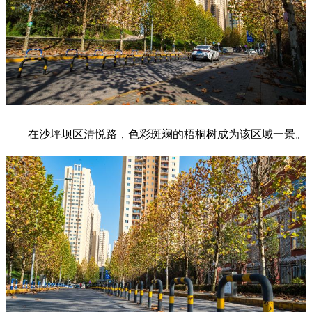
在沙坪坝区清悦路，色彩斑斓的梧桐树成为该区域一景。