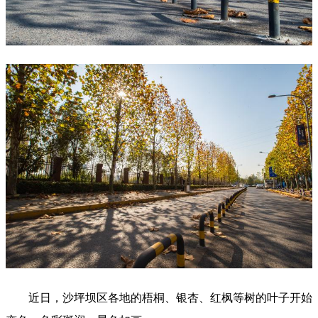
近日，沙坪坝区各地的梧桐、银杏、红枫等树的叶子开始