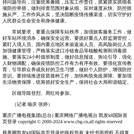
持问题导向，注重统筹兼顾，压实工作责任，抓紧抓实抓细各
项防控举措，做到排查范围对象从细、应对速度从快、防控措
施从严、工作作风从实，坚决阻断疫情传播渠道，切实守护好
人民群众生命安全和身体健康。
常斌要求，要重点保障车站秩序，加强旅客服务工作，做
好车站环境消杀，确保安全运营。要抓好重点人群监测管控，
紧盯入境人员、国内重点地区来渝返渝人员、高风险岗位人员
加强健康管理，严格落实进口冷链食品等核酸检测和消毒措
施。要落实24小时值班制度，做好信息报送、舆论引导，强化
人财物调配，确保疫情防控工作有力有序有效。要强化宣传教
育，引导群众养成良好的卫生习惯，做好个人防护，增强防控
意识。要持续推进疫苗接种工作，加快构筑免疫屏障。要加强
生活物资保障，统筹抓好安全生产，保持社会大局和谐稳定。
区领导陈登烈、周红玲参加。
（记者 喻庆 张婷）
重庆广播电视集团(总台) 重庆网络广播电视台 凯发k8国际首
页登录 copyright © 2000-2024 www.cbg.cn,all rights reserved
视界网凯发k8国际首页登录的版权所有 未经书面授权 不得复