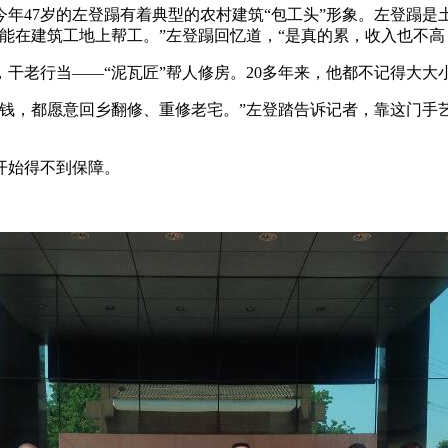
年47岁的左登蹋有着典型的农村建筑“包工头”形象。左登蹋是
能在建筑工地上帮工。”左登蹋回忆道，“是真的累，收入也不高
干老行当——“泥瓦匠”帮人修房。20多年来，他都不记得大大
了钱，都愿意回乡翻修、重修老宅。”左登踏告诉记者，靠这门手
开始得不到保障。