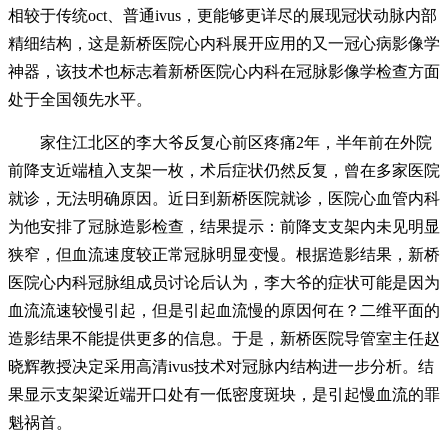
相较于传统oct、普通ivus，更能够更详尽的展现冠状动脉内部
精细结构，这是新桥医院心内科展开应用的又一冠心病影像学
神器，该技术也标志着新桥医院心内科在冠脉影像学检查方面
处于全国领先水平。
家住江北区的李大爷反复心前区疼痛2年，半年前在外院
前降支近端植入支架一枚，术后症状仍然反复，曾在多家医院
就诊，无法明确原因。近日到新桥医院就诊，医院心血管内科
为他安排了冠脉造影检查，结果提示：前降支支架内未见明显
狭窄，但血流速度较正常冠脉明显变慢。根据造影结果，新桥
医院心内科冠脉组成员讨论后认为，李大爷的症状可能是因为
血流流速较慢引起，但是引起血流慢的原因何在？二维平面的
造影结果不能提供更多的信息。于是，新桥医院导管室主任赵
晓辉教授决定采用高清ivus技术对冠脉内结构进一步分析。结
果显示支架梁近端开口处有一低密度斑块，是引起慢血流的罪
魁祸首。